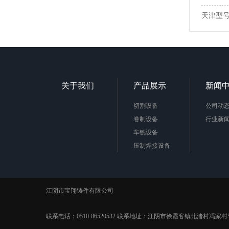
天津型号：
关于我们
产品展示
新闻
切割设备
公司动
卷制设备
行业新
车铣设备
压制焊接设备
极框极板
江阴市宝翔铸件有限公司
联系电话：0510-86520532 联系地址：江阴市徐霞客镇北渚村冯家村