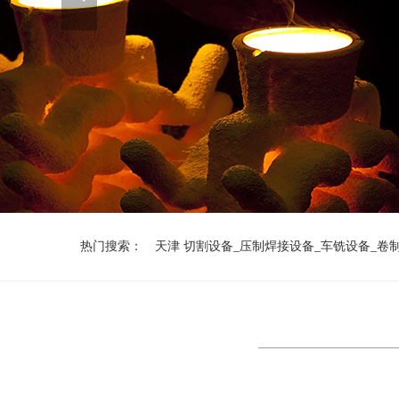
热门搜索：
天津 切割设备_压制焊接设备_车铣设备_卷