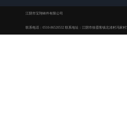
江阴市宝翔铸件有限公司
联系电话：0510-86520532 联系地址：江阴市徐霞客镇北渚村冯家村