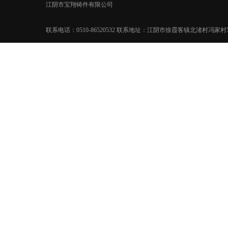
江阴市宝翔铸件有限公司
联系电话：0510-86520532 联系地址：江阴市徐霞客镇北渚村冯家村