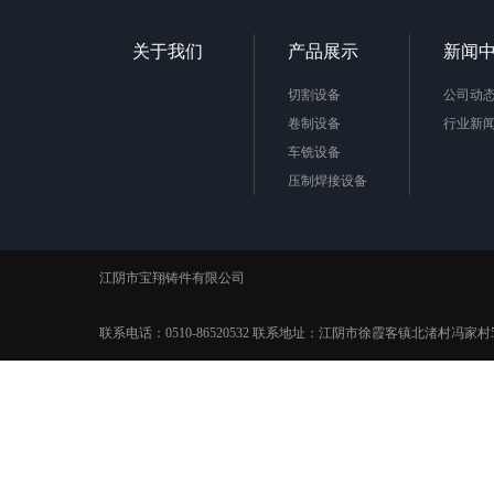
关于我们
产品展示
新闻
切割设备
公司动
卷制设备
行业新
车铣设备
压制焊接设备
极框极板
江阴市宝翔铸件有限公司
联系电话：0510-86520532 联系地址：江阴市徐霞客镇北渚村冯家村