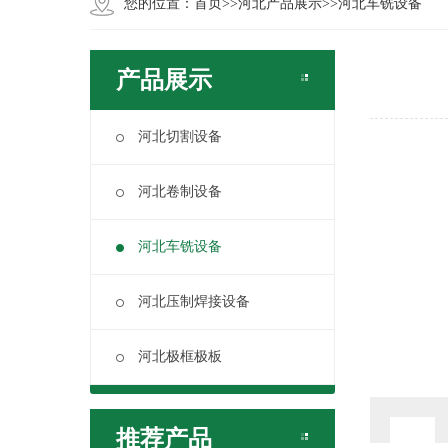
您的位置：
首页
>>
河北产品展示
>>
河北车铣设备
产品展示
河北切割设备
河北卷制设备
河北车铣设备
河北压制焊接设备
河北极框极板
推荐产品