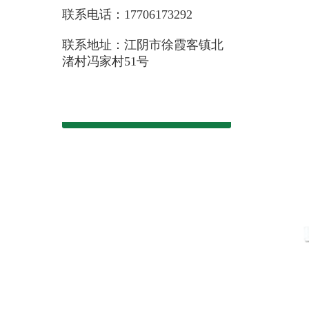
联系电话：17706173292
联系地址：江阴市徐霞客镇北
渚村冯家村51号