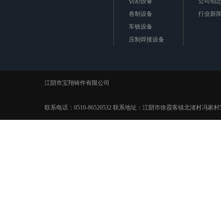
切割设备
公司动
卷制设备
行业新
车铣设备
压制焊接设备
极框极板
江阴市宝翔铸件有限公司
联系电话：0510-86520532 联系地址：江阴市徐霞客镇北渚村冯家村