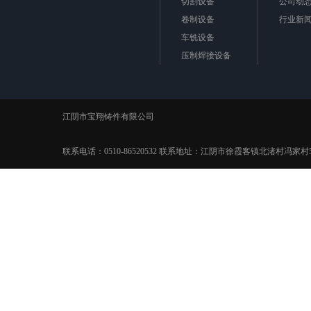
切割设备
公司动
卷制设备
行业新
车铣设备
压制焊接设备
极框极板
江阴市宝翔铸件有限公司
联系电话：0510-86520532 联系地址：江阴市徐霞客镇北渚村冯家村