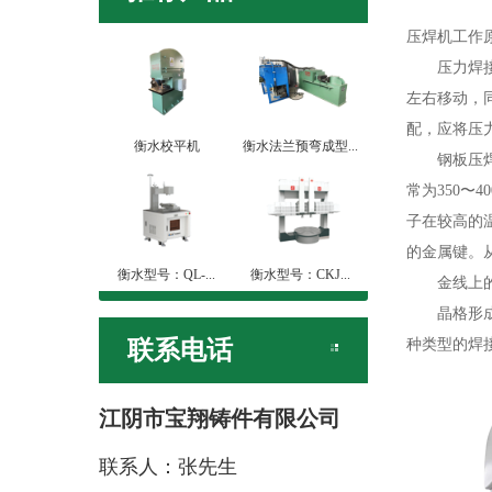
压焊机工作
压力焊接机
左右移动，
配，应将压
衡水校平机
衡水法兰预弯成型...
钢板压焊机
常为350〜
子在较高的
的金属键。
衡水型号：QL-...
衡水型号：CKJ...
金线上的金
晶格形成坚
联系电话
种类型的焊接
江阴市宝翔铸件有限公司
联系人：张先生