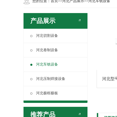
您的位置：
首页
>>
河北产品展示
>>
河北车铣设备
产品展示
河北切割设备
河北卷制设备
河北车铣设备
河北型号：
河北压制焊接设备
河北极框极板
推荐产品