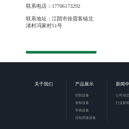
联系电话：17706173292
联系地址：江阴市徐霞客镇北
渚村冯家村51号
关于我们
产品展示
新闻
切割设备
公司动
卷制设备
行业新
车铣设备
压制焊接设备
极框极板