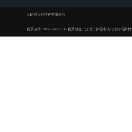
江阴市宝翔铸件有限公司
联系电话：0510-86520532 联系地址：江阴市徐霞客镇北渚村冯家村