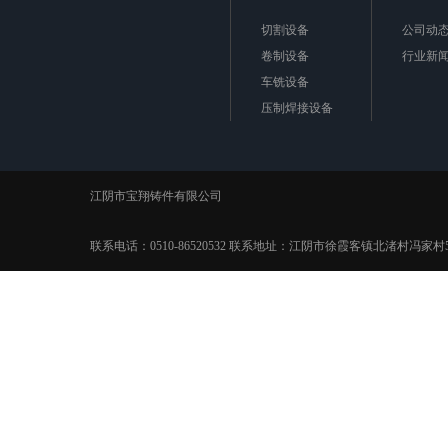
切割设备
公司动
卷制设备
行业新
车铣设备
压制焊接设备
极框极板
江阴市宝翔铸件有限公司
联系电话：0510-86520532 联系地址：江阴市徐霞客镇北渚村冯家村